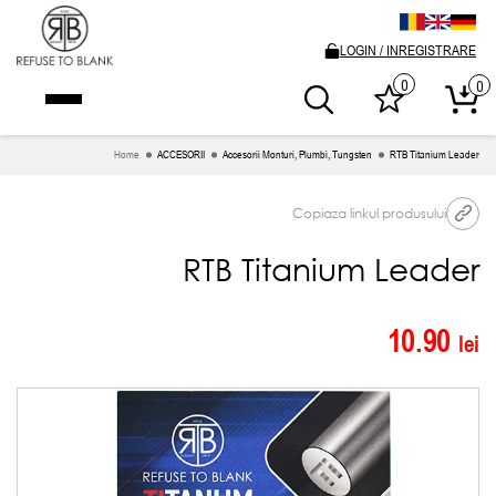
LOGIN / INREGISTRARE
0
0
Home
ACCESORII
Accesorii Monturi, Plumbi, Tungsten
RTB Titanium Leader
Copiaza linkul produsului
RTB Titanium Leader
10.90
lei