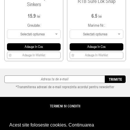
RTB Sure Lok Snap
Sinkers
15.9
6.5
lei
lei
Greutate:
Marime Nr.:
Selectati optiunea
Selectati optiunea
Adauga In Cos
Adauga In Cos
Adauga In Wishlist
Adauga In Wishlist
TRIMITE
*Transmiterea adresei de e-mail reprezinta acordul pentru newsletter
TERMENI SI CONDITII
TRANSPORT
Acest site foloseste cookies. Continuarea
DETALII REVANZATORI