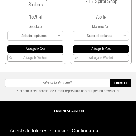
RTB Spiral Snap
Sinkers
15.9
7.5
lei
lei
Greutate:
Marime Nr.:
Selectati optiunea
Selectati optiunea
Adauga In Cos
Adauga In Cos
Adauga In Wishlist
Adauga In Wishlist
TRIMITE
*Transmiterea adresei de e-mail reprezinta acordul pentru newsletter
TERMENI SI CONDITII
TRANSPORT
Acest site foloseste cookies. Continuarea
DETALII REVANZATORI