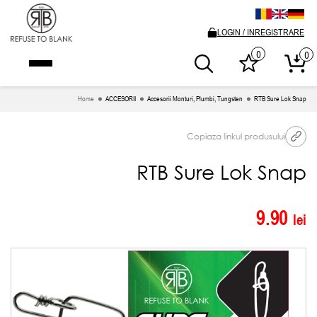
LOGIN / INREGISTRARE
0
0
Home
ACCESORII
Accesorii Monturi, Plumbi, Tungsten
RTB Sure Lok Snap
Copiaza linkul produsului
RTB Sure Lok Snap
9.90
lei