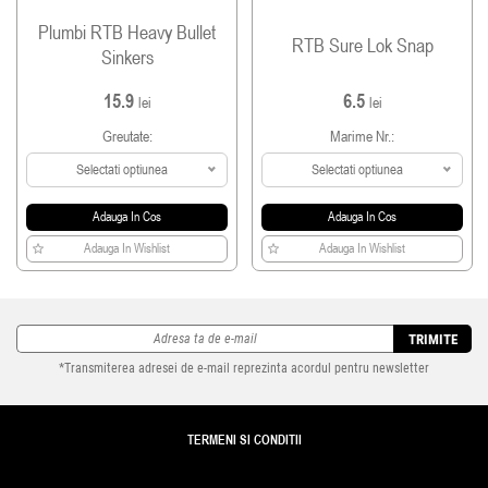
Plumbi RTB Heavy Bullet
RTB Sure Lok Snap
Sinkers
15.9
6.5
lei
lei
Greutate:
Marime Nr.:
Selectati optiunea
Selectati optiunea
Adauga In Cos
Adauga In Cos
Adauga In Wishlist
Adauga In Wishlist
TRIMITE
*Transmiterea adresei de e-mail reprezinta acordul pentru newsletter
TERMENI SI CONDITII
TRANSPORT