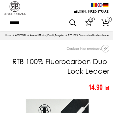
LOGIN / INREGISTRARE
0
0
Home
ACCESORII
Accesorii Monturi, Plumbi, Tungsten
RTB 100% Fluorocarbon Duo-Lock Leader
Copiaza linkul produsului
RTB 100% Fluorocarbon Duo-
Lock Leader
14.90
lei