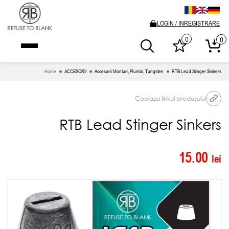
LOGIN / INREGISTRARE
0
0
Home
ACCESORII
Accesorii Monturi, Plumbi, Tungsten
RTB Lead Stinger Sinkers
Copiaza linkul produsului
RTB Lead Stinger Sinkers
15.00
lei