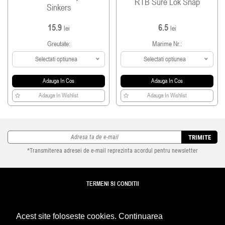
RTB Sure Lok Snap
Sinkers
15.9
6.5
lei
lei
Greutate:
Marime Nr.:
Selectati optiunea
Selectati optiunea
Adauga In Cos
Adauga In Cos
Adauga In Wishlist
Adauga In Wishlist
TRIMITE
*Transmiterea adresei de e-mail reprezinta acordul pentru newsletter
TERMENI SI CONDITII
TRANSPORT
Acest site foloseste cookies. Continuarea
DETALII REVANZATORI