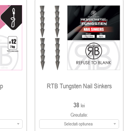
ap
RTB Tungsten Nail Sinkers
38
lei
Greutate:
Selectati optiunea