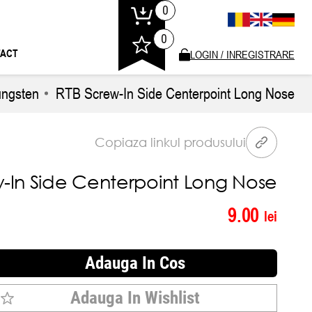
0
0
ACT
LOGIN / INREGISTRARE
ungsten
RTB Screw-In Side Centerpoint Long Nose
Copiaza linkul produsului
-In Side Centerpoint Long Nose
9.00
lei
Adauga In Cos
Adauga In Wishlist