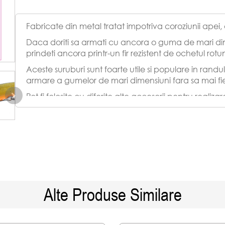
Fabricate din metal tratat impotriva coroziunii apei, 
Daca doriti sa armati cu ancora o guma de mari dime
prindeti ancora printr-un fir rezistent de ochetul rot
Aceste suruburi sunt foarte utile si populare in randu
armare a gumelor de mari dimensiuni fara sa mai fi
Pot fi folosite cu diferite alte accesorii pentru realiz
Lungime: 45mm
Cantitate: 5 buc
Alte Produse Similare