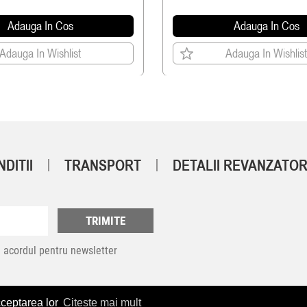
Adauga In Cos
Adauga In Cos
Adauga In Wishlist
Adauga In Wishlist
DITII
TRANSPORT
DETALII REVANZATOR
TRIMITE
 acordul pentru newsletter
cceptarea lor
Citeste mai mult