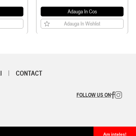
Adauga In Cos
Adauga In Wishlist
I
CONTACT
FOLLOW US ON
Am inteles!