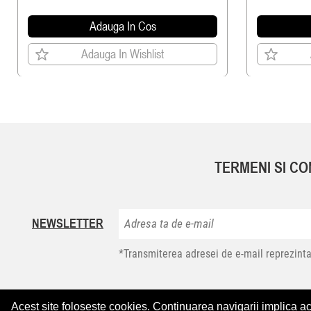
Adauga In Cos
Adauga In Wishlist
TERMENI SI CON
NEWSLETTER
*Transmiterea adresei de e-mail reprezinta
Acest site foloseste cookies. Continuarea navigarii implica a