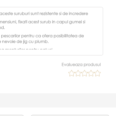
aceste suruburi sunt rezistente si de incredere
nsiuni, fixati acest surub in capul gumei si
und.
l pescarilor pentru ca ofera posibilitatea de
e nevoie de jig cu plumb.
area monturilor pentru naluci.
Evalueaza produsul