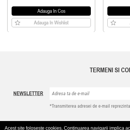
Adauga In Cos
Adauga In Wishlist
TERMENI SI CON
NEWSLETTER
*Transmiterea adresei de e-mail reprezinta
Acest site foloseste cookies. Continuarea navigarii implica a