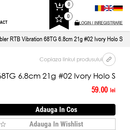
0
0
ACT
LOGIN / INREGISTRARE
bler RTB Vibration 68TG 6.8cm 21g #02 Ivory Holo S
Copiaza linkul produsului
68TG 6.8cm 21g #02 Ivory Holo S
59.00
lei
Adauga In Cos
Adauga In Wishlist