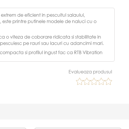
extrem de eficient in pescuitul salaului,
t, este printre putinele modele de naluci cu o
ca o viteza de coborare ridicata si stabilitate in
 pescuiesc pe rauri sau lacuri cu adancimi mari.
pacta si profilul ingust fac ca RTB Vibration
escuite eficient la adancime, in curent, fiind
alternativa pe steroizi!
Evalueaza produsul
atime considerabil mai mare, RTB Vibration 68TG
uta a profilului anuleaza forta curentului care
pecial, cand cautati avatul, RTB Vibration 68TG
or, detaliu esential cand pestii sunt activi sau
omotul (rattling) pe care il face la recuperare
din tungsten (1 x 6.5 mm, 12 x 3.0mm) cu diferite