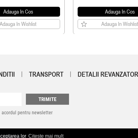
*Tip: Sinking
Adauga In Cos
Adauga In Cos
*Ancore: 2 x #6
Adauga In Wishlist
Adauga In Wishlist
*Rattling (bile tungsten 1 x 6.5 mm, 12 x 3.0mm)
DITII
TRANSPORT
DETALII REVANZATOR
TRIMITE
 acordul pentru newsletter
cceptarea lor
Citeste mai mult