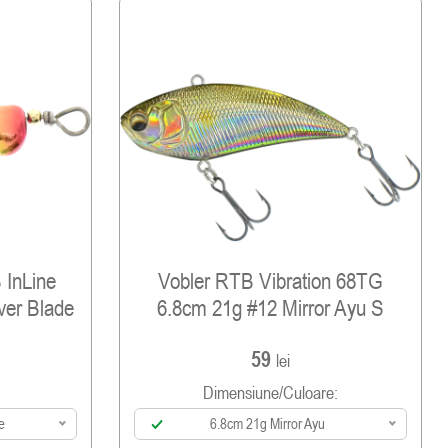
de majoritatea voblerelor care au bile din otel
unet cu frecventa mai ridicata, unica, si extrem
tii in multe domenii strategice, prin urmare
 densitatea de 1.7 ori mai mare decat a plumbului
olosesc bile din tungsten!
tion 68TG este un alt atuu. Fata de alte modele
 in special pescuitului la bass, cunoscut
 aceasta naluca pentru cautarea rapitorilor
 aceste specii prefera deseori culori vibrante,
uta, sau culori naturale, care imita pestii
natii extrem de eficiente, unice pe acest tip de
B InLine
Vobler RTB Vibration 68TG
ver Blade
6.8cm 21g #12 Mirror Ayu S
oane de teste in apele din Europa si credem ca
59
lei
Dimensiune/culoare:
e
6.8cm 21g Mirror Ayu