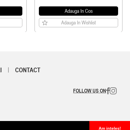
Adauga In Cos
Adauga In Wishlist
I
CONTACT
FOLLOW US ON
Am inteles!