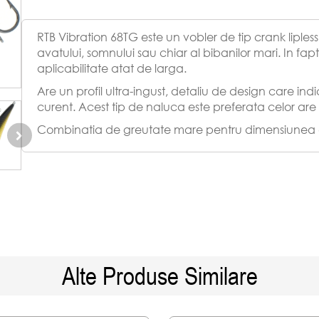
RTB Vibration 68TG este un vobler de tip crank lipless 
avatului, somnului sau chiar al bibanilor mari. In fap
aplicabilitate atat de larga.
Are un profil ultra-ingust, detaliu de design care indi
curent. Acest tip de naluca este preferata celor are
Combinatia de greutate mare pentru dimensiunea com
68TG sa fie printre putinele naluci care sa poata fi p
astfel o alternativa la nalucile moi montate pe jig - o 
Fata de majoritatea crank-urilor lipless, care au o l
poate fi recuperat mai rapid in curent. Portanta scaz
are tendinta de a impinge naluca spre suprafata.
In cazul in care se doreste recuperarea liniara, in s
permite pastrarea palierului de adancime dorit mai us
Alte Produse Similare
se gasesc la o anumita adancime.
O alta caracteristica care merita mentionata este zg
aceasta naluca. Prin includerea in interior a 13 bile 