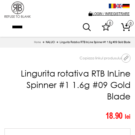
LOGIN / INREGISTRARE
0
0
Home
NALUCI
Lingurita Rotativa RTB InLine Spinner #1 1.6g #09 Gold Blade
Copiaza linkul produsului
Lingurita rotativa RTB InLine
Spinner #1 1.6g #09 Gold
Blade
18.90
lei