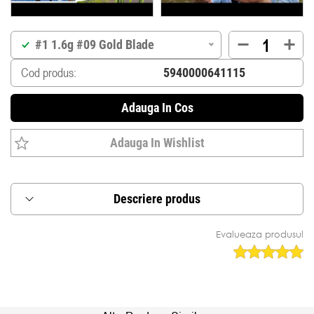
#1 1.6g #09 Gold Blade
Cod produs:
Adauga In Cos
Adauga In Wishlist
Descriere produs
Lingurita proiectata sa se roteasca instantaneu
Evalueaza produsul
atunci cand naluca atinge apa.
Vartejul montat direct pe arborele principal
previne rasucirea liniei.
Corp cu greutate asimetrica care asigura
echilibru perfect in curent.