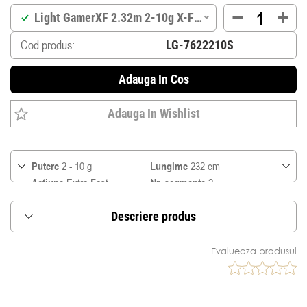
Light GamerXF 2.32m 2-10g X-Fast
Cod produs:
Adauga In Cos
Adauga In Wishlist
Putere
2 - 10 g
Lungime
232 cm
Actiune
Extra Fast
Nr. segmente
2
Greutate
104 g
Nr inele
8
Fir PE
#0.6-1.0
Transport
119 cm
Descriere produs
Light GamerXF este o lanseta care se adreseaza
Evalueaza produsul
celor pasionati de pescuitul usor la rapitori de
talie mica.
Este o lanseta cu actiune rapida, un blank foarte
de senzitiv, care inglobeaza in constructia ei