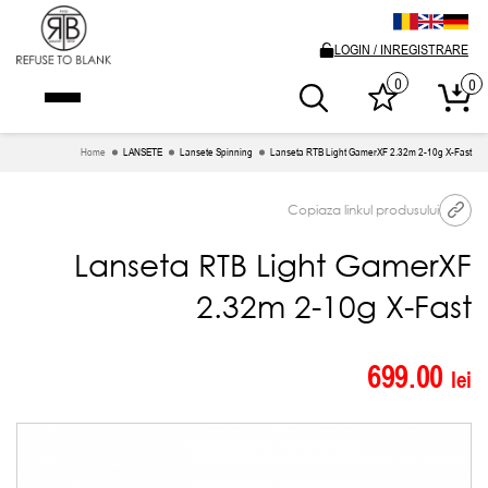
LOGIN / INREGISTRARE
0
0
Home
LANSETE
Lansete Spinning
Lanseta RTB Light GamerXF 2.32m 2-10g X-Fast
Copiaza linkul produsului
Lanseta RTB Light GamerXF
2.32m 2-10g X-Fast
699.00
lei