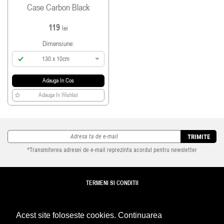
Case Carbon Black
* Black & Red
119
Cantitate: 1 buc
lei
Dimensiune:
130 x 10cm
Adauga In Cos
Adauga In Wishlist
TRIMITE
*Transmiterea adresei de e-mail reprezinta acordul pentru newsletter
TERMENI SI CONDITII
TRANSPORT
Acest site foloseste cookies. Continuarea
DETALII REVANZATORI