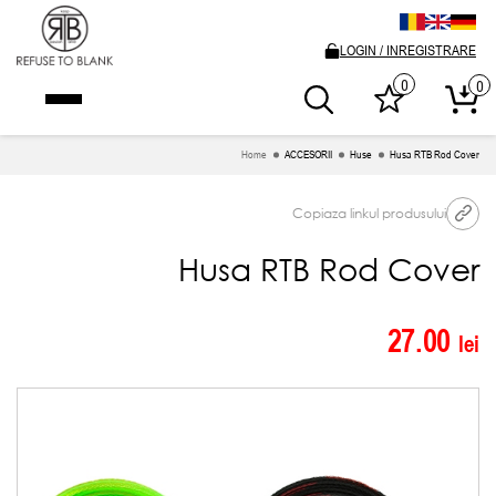
LOGIN / INREGISTRARE
0
0
Home
ACCESORII
Huse
Husa RTB Rod Cover
Copiaza linkul produsului
Husa RTB Rod Cover
27.00
lei