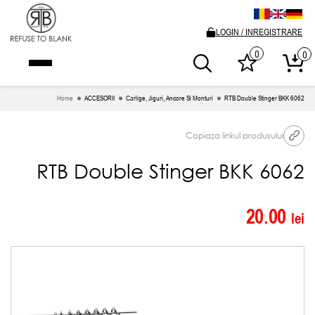
LOGIN / INREGISTRARE
0
0
Home
ACCESORII
Carlige, Jiguri, Ancore Si Monturi
RTB Double Stinger BKK 6062
Copiaza linkul produsului
RTB Double Stinger BKK 6062
20.00
lei