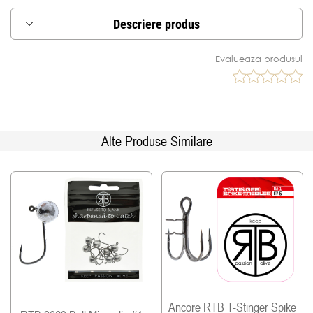
Descriere produs
Montura tip stinger pentru nalucile moi de
Evalueaza produsul
dimensiuni mari. Se folosesc indeosebi pentru
cresterea ratei de intepare a pestelui.
Datorita vartejului inclus in montura se obtine o
libertate mare de miscare in timpul luptei cu
pestele, eliminand riscul ca pestele sa scape sau
Alte Produse Similare
sa rupa montura prin rasucire
La realizarea monturilor sunt folosite ancore BKK
6062-1X-NP, foarte populare si apreciate in
randul pescarilor de rapitor pentru rezistenta si
agerimea varfului.
Firul folosit in legarea diferitelor elemente este
obtinut prin impletirea mai multor filamente de
otel si acoperit cu un start din plastic pentru
rezistenta sporita.
Nivelul de rezistenta al monturii este 60lb, aprox
Ancore RTB T-Stinger Spike