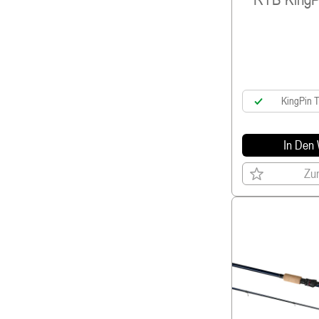
KingPin 
In Den
Zur