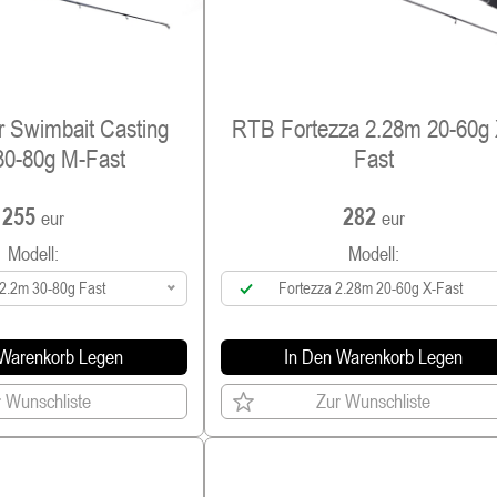
r Swimbait Casting
RTB Fortezza 2.28m 20-60g 
30-80g M-Fast
Fast
255
282
eur
eur
Modell:
Modell:
 2.2m 30-80g Fast
Fortezza 2.28m 20-60g X-Fast
 Warenkorb Legen
In Den Warenkorb Legen
 Wunschliste
Zur Wunschliste