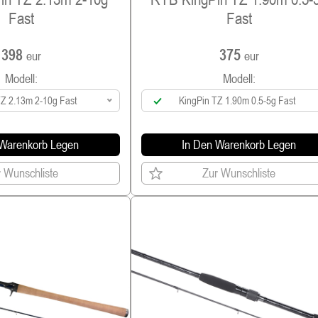
Fast
Fast
398
375
eur
eur
Modell:
Modell:
TZ 2.13m 2-10g Fast
KingPin TZ 1.90m 0.5-5g Fast
 Warenkorb Legen
In Den Warenkorb Legen
 Wunschliste
Zur Wunschliste