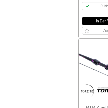
Rubic
In Den
Zur
RTB KingP