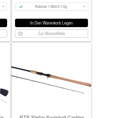
Rubicon 1.90m 0.1-5g
In Den Warenkorb Legen
Zur Wunschliste
5g
RTB Stellar Swimbait Casting