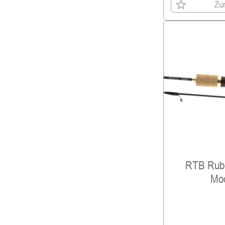
Zur
RTB Rubi
Mod