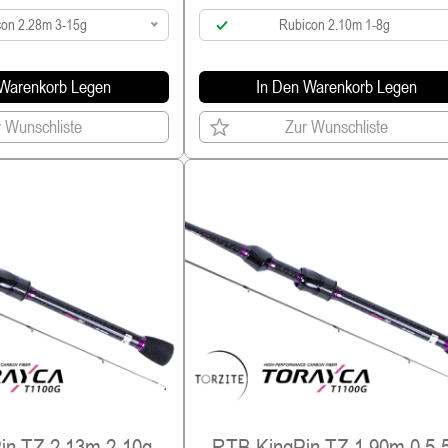
on 2.28m 3-15g
Rubicon 2.10m 1-8g
 Warenkorb Legen
In Den Warenkorb Legen
 Wunschliste
Zur Wunschliste
in TZ 2.13m 2-10g
RTB KingPin TZ 1.90m 0.5-