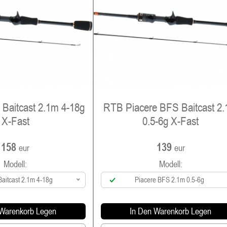
Baitcast 2.1m 4-18g
RTB Piacere BFS Baitcast 2
X-Fast
0.5-6g X-Fast
158
139
eur
eur
Modell:
Modell:
Baitcast 2.1m 4-18g
Piacere BFS 2.1m 0.5-6g
 Warenkorb Legen
In Den Warenkorb Legen