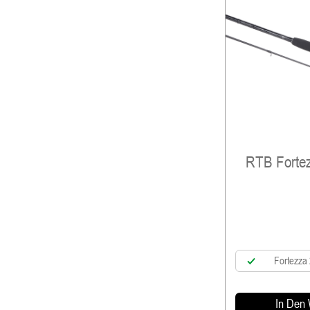
RTB Fortez
Fortezza
In Den