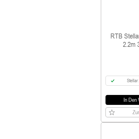
RTB Stella
2.2m 
Stellar
In Den
Zur