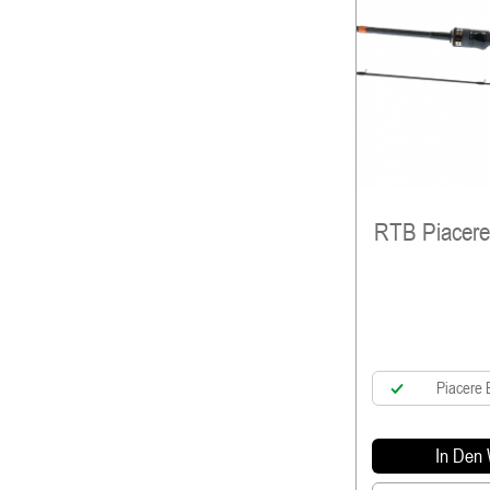
RTB Piacere 
Piacere 
In Den