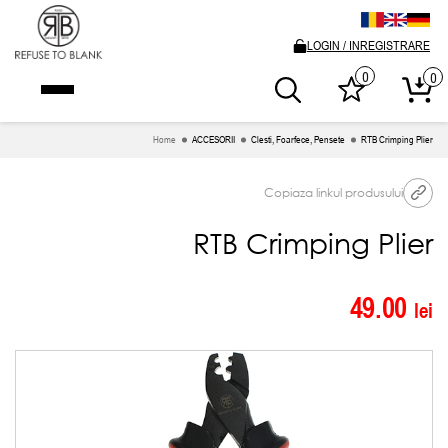
LOGIN / INREGISTRARE
0
0
Home
ACCESORII
Clesti, Foarfece, Pensete
RTB Crimping Plier
Copiaza linkul produsului
RTB Crimping Plier
49.00
lei