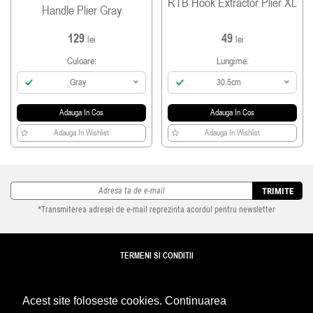
RTB Hook Extractor Plier XL
Handle Plier Gray
129
49
lei
lei
Culoare:
Lungime:
Gray
30.5cm
Adauga In Cos
Adauga In Cos
Adauga In Wishlist
Adauga In Wishlist
TRIMITE
*Transmiterea adresei de e-mail reprezinta acordul pentru newsletter
TERMENI SI CONDITII
TRANSPORT
Acest site foloseste cookies. Continuarea
DETALII REVANZATORI