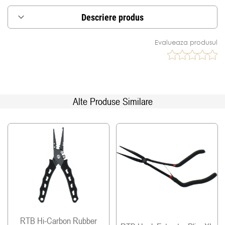
Descriere produs
Cleste special pentru sertizarea bridelor si
Evalueaza produsul
realizarea strunelor pentru pescuitul la rapitor
Zona de presiune asupra bridei este proiectata
incat sa elimine deteriorarea firului.
CARACTERISTICI:
Alte Produse Similare
*Constructie solida, din otel
*Dotat cu doua fante pentru strans bride cu
diferite diametre de pana la 3mm
*Manerele ergonomice sunt acoperite cu un strat
de plastic aderent
*Finisaj gri metalizat (Gunmetal)
*Lungime: 158mm
RTB Hi-Carbon Rubber